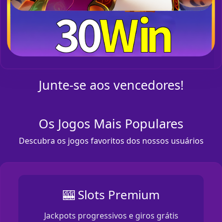
Junte-se aos vencedores!
Os Jogos Mais Populares
Descubra os jogos favoritos dos nossos usuários
🎰 Slots Premium
Jackpots progressivos e giros grátis